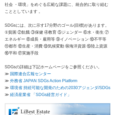
社会 ・環境」をめぐる広範な課題に、統合的に取り組む
こととしています 。
SDGsには、次に示す17分野のゴール(目標)があります。
①貧困 ②飢餓 ③保健 ④教育 ⑤ジェンダー ⑥水・衛生 ⑦
エネルギー ⑧成長・雇用等 ⑨イノベーション ⑩不平等
⑪都市 ⑫生産・消費 ⑬気候変動 ⑭海洋資源 ⑮陸上資源
⑯平和 ⑰実施手段
SDGsの詳細は下記ホームページをご参照ください。
≫
国際連合広報センター
≫
外務省 JAPAN SDGs Action Platform
≫
環境省 持続可能な開発のための2030アジェンダ/SDGs
≫
経済産業省 「SDGs経営ガイド」